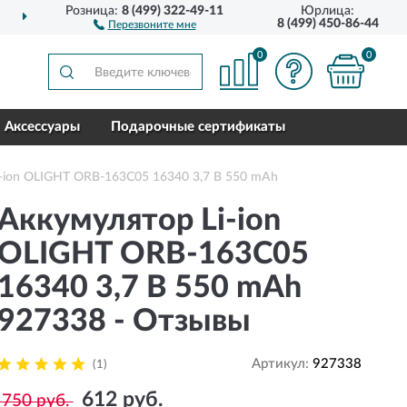
Розница:
8 (499) 322-49-11
Юрлица:
ДОСТАВИМ
ПО ВСЕЙ РОССИИ
8 (499) 450-86-44
Перезвоните мне
0
0
Аксессуары
Подарочные сертификаты
-ion OLIGHT ORB-163C05 16340 3,7 В 550 mAh
Аккумулятор Li-ion
OLIGHT ORB-163C05
16340 3,7 В 550 mAh
927338 - Отзывы
Артикул:
927338
(1)
612 руб.
750 руб.