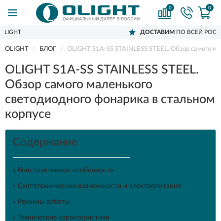
0
0
ДОСТАВИМ
ПО ВСЕЙ РОССИИ
OLIGHT
БЛОГ
OLIGHT S1A-SS STAINLESS STEEL. Обзор самого ма
OLIGHT S1A-SS STAINLESS STEEL.
Обзор самого маленького
светодиодного фонарика в стальном
корпусе
Содержание
» Конструктивные особенности
» Светотехнические возможности и электропитание
» Режимы работы
» Технические характеристики