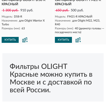
Светофильтр OLIGHT D58-R
Светофильтр OLIGHT FM21-R
КРАСНЫЙ
КРАСНЫЙ
1 300 руб.
910 руб.
650 руб.
500 руб.
Модель:
D58-R
Модель:
FM21-R КРАСНЫЙ
Назначение:
для Olight Warrior X
Назначение:
для Olight M22, M23,
Turbo
R40
Размеры (мм):
63
Размеры (мм):
40 (диаметр головы —
посадочного места)
КУПИТЬ
КУПИТЬ
Фильтры OLIGHT
Красные можно купить в
Москве и с доставкой по
всей России.