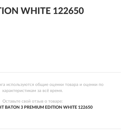
TION WHITE 122650
нга используются общие оценки товара и оценки по
характеристикам за всё время.
Оставьте свой отзыв о товаре:
HT BATON 3 PREMIUM EDITION WHITE 122650