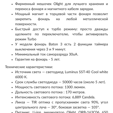
Фирменный мешочек Olight для лучшего хранения и
переноса фонаря и магнитного кабеля зарядки.
Мощный магнит в торцевой части фонаря позволит
закрепить фонарь на любой металлической
поверхности.
Быстрый доступ к турбо режиму: просто дважды
щелкните по переключателю, чтобы активировать
режим Turbo
У модели фонарь Baton 3 есть 2 функции таймера
выключения через 3 и 9 минут.
Минимальный ток саморазряда 30uA.
Гарантия на фонарь - 5 лет.
Технические характеристики:
Источник света — светодиод Luminus SST-40 Cool white
6000 K.
Срок службы светодиода — 50000 часов (около 5 лет).
Мощность светового потока: 1300 люмен.
Дальность светового потока : 170 метров.
Интенсивность светового потока: 6,889 Candela.
Линза — TIR оптика с пропусканием света 90%, угол
центрального луча — 30º, боковая засветка — 105°.
Питание: Li-ion аккумулятор Olight ORB-163C06 650