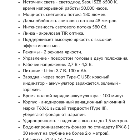
Источник света - светодиод Seoul SZ8 6500 K,
время непрерывной работы 50,000 часов.
Мощность светового потока 180 люмен.
Дальнобойность светового потока 48 метров.
Интенсивность светового потока 580 Cd.
Линза - акриловая TIR оптика.
Поддерживает высокую яркость с высокой
эффективностью .
Режимы - 2 режима яркости.
Управление - поворотом головы в двух положения.
Рабочее напряжение: 2,7 В - 4,2 В.
Питание - Li-ion 3,7 В. 130 mAh.
Зарядка - через порт Type-C USB: красный
индикатор - аккумулятор заряжается, зеленый -
заряжен.
Время полной зарядки аккумулятора - 100 минут.
Корпус - анодированный авиационный алюминий
марки T6061 высшей твердости (Type III),
уберегают фонарь от царапин.
Ударопрочность - падение с высоты до 1,5 метров.
Водонепроницаемость фонаря по стандарту IPX-8 (
30 минут на глубине не более 2-х метров).
Габариты: 51,3 x 16,2 мм