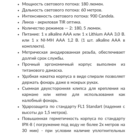
Мощность светового потока: 180 люмен.
Дальность светового потока: 60 метров.
Интенсивность светового потока: 900 Candela.
Линза - акриловая TIR оптика.
Количество режимов — 2: 180, 5 люмен.
Питание: 1 х alkaline ААА или 1 x Lithium ААА 3,0 В.
или 1 х NI-MH ААА 1,2 В. (1 шт. alkaline ААА в
комплекте).
Метрическая анодированная резьба, обеспечивает
долгий срок службы.
Прочный эргономичный корпус выполнен из
титанового дамаска.
Удобная накатка корпуса в виде спирали позволяет
держать фонарь даже в мокрых руках.
Съемная двухсторонняя клипса для крепления на
кармане или кепке для использования как
налобный фонарь.
Ударозащита по стандарту FL1 Standart (падения с
высоты до 1,5 метров).
Повышенная герметичность корпуса по стандарту
IPX-8 ( погружение под воду не более 2х метров на
30 мин) - при условии наличие уплотнительных