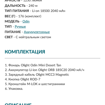
ЯРКОСТЬ
-
1250 люмен
ДАЛЬНОСТЬ
-
240 м
ТИП ПИТАНИЯ
-
Li-on 18500 2040 мАч
ВЕС (Г)
- 176 (комплект)
МОДЕЛЬ
-
Odin
ТИП
-
Ручные
ПИТАНИЕ
-
Аккумуляторные
СВЕТ
-
С нейтральным светом
КОМПЛЕКТАЦИЯ
Фонарь Olight Odin Mini Desert Tan
Аккумулятор Li-ion Olight ORB 185C20 2040 мА/ч
Зарядный кабель Olight MCC3 Magnetic
Кнопка Olight ROD-7
Кронштейн M-LOK и шестигранники
Упаковка.