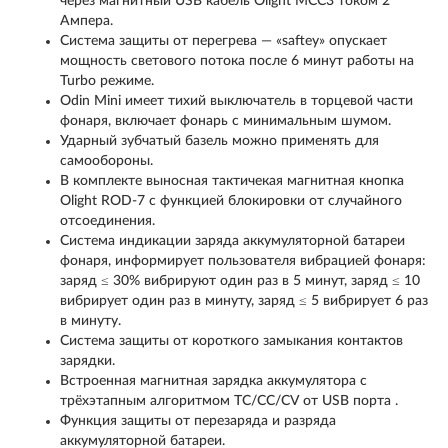
через магнитный USB кабель Olight MCC3 током 2
Ампера.
Система защиты от перегрева — «saftey» опускает
мощность светового потока после 6 минут работы на
Turbo режиме.
Odin Mini имеет тихий выключатель в торцевой части
фонаря, включает фонарь с минимальным шумом.
Ударный зубчатый базель можно применять для
самообороны.
В комплекте выносная тактичекая магнитная кнопка
Olight ROD-7 с функцией блокировки от случайного
отсоединения.
Система индикации заряда аккумуляторной батареи
фонаря, информирует пользователя вибрацией фонаря:
заряд ≤ 30% вибрируют один раз в 5 минут, заряд ≤ 10
вибрирует один раз в минуту, заряд ≤ 5 вибрирует 6 раз
в минуту.
Система защиты от короткого замыкания контактов
зарядки.
Встроенная магнитная зарядка аккумулятора с
трёхэтапным алгоритмом TC/CC/CV от USB порта .
Функция защиты от перезаряда и разряда
аккумуляторной батареи.