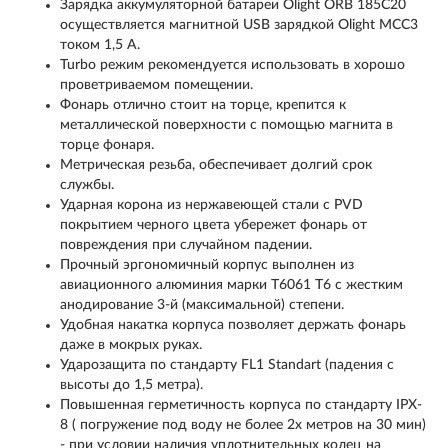
Зарядка аккумуляторной батареи Olight ORB 185C20
осуществляется магнитной USB зарядкой Olight MCC3
током 1,5 А.
Turbo режим рекомендуется использовать в хорошо
проветриваемом помещении.
Фонарь отлично стоит на торце, крепится к
металлической поверхности с помощью магнита в
торце фонаря.
Метрическая резьба, обеспечивает долгий срок
службы.
Ударная корона из нержавеющей стали c PVD
покрытием черного цвета убережет фонарь от
повреждения при случайном падении.
Прочный эргономичный корпус выполнен из
авиационного алюминия марки Т6061 T6 с жестким
анодирование 3-й (максимальной) степени.
Удобная накатка корпуса позволяет держать фонарь
даже в мокрых руках.
Ударозащита по стандарту FL1 Standart (падения с
высоты до 1,5 метра).
Повышенная герметичность корпуса по стандарту IPX-
8 ( погружение под воду не более 2х метров на 30 мин)
- при условии наличия уплотнительных колец на