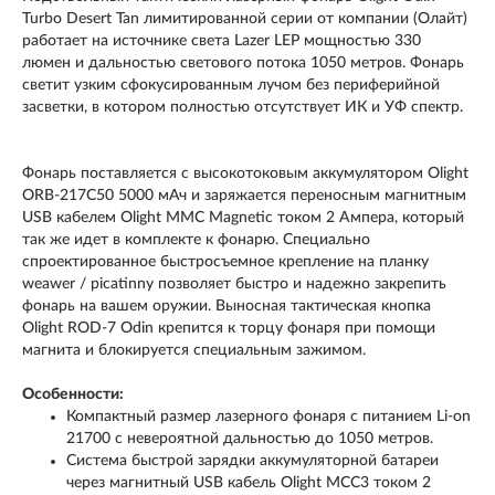
Turbo Desert Tan​ лимитированной серии от компании (Олайт)
работает на источнике света Lazer LEP мощностью 330
люмен и дальностью светового потока 1050 метров. Фонарь
светит узким сфокусированным лучом без периферийной
засветки, в котором полностью отсутствует ИК и УФ спектр.
Фонарь поставляется с высокотоковым аккумулятором Olight
ORB-217C50 5000 мАч и заряжается переносным магнитным
USB кабелем Olight MMC Magnetic током 2 Ампера, который
так же идет в комплекте к фонарю. Специально
спроектированное быстросъемное крепление на планку
weawer / picatinny позволяет быстро и надежно закрепить
фонарь на вашем оружии. Выносная тактическая кнопка
Olight ROD-7 Odin крепится к торцу фонаря при помощи
магнита и блокируется специальным зажимом.
Особенности:
Компактный размер лазерного фонаря c питанием Li-on
21700 с невероятной дальностью до 1050 метров.
Система быстрой зарядки аккумуляторной батареи
через магнитный USB кабель Olight MCC3 током 2