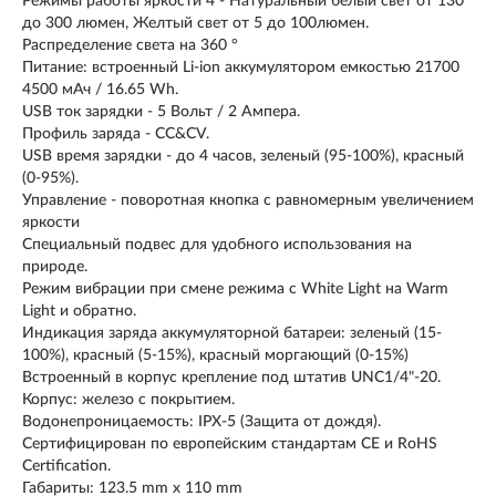
Режимы работы яркости 4 - Натуральный белый свет от 130
до ​300 люмен, Желтый свет от 5 до 100люмен.
Распределение света на 360 °
Питание: встроенный Li-ion аккумулятором емкостью 21700
4500 мАч / 16.65 Wh.
USB ток зарядки - 5 Вольт / 2 Aмпера.
Профиль заряда - CC&CV.
USB время зарядки - до 4 часов, зеленый (95-100%), красный
(0-95%).
Управление - поворотная кнопка с равномерным увеличением
яркости
Специальный подвес для удобного использования на
природе.
Режим вибрации при смене режима с White Light на ​Warm
Light и обратно.​
Индикация заряда аккумуляторной батареи: зеленый (15-
100%), красный (5-15%), красный моргающий (0-15%)
Встроенный в корпус крепление под штатив UNC1/4"-20.​​
Корпус: железо с покрытием.
Водонепроницаемость: IPX-5 (Защита от дождя).
Сертифицирован по европейским стандартам CE и RoHS
Certification.
Габариты: 123.5 mm x 110 mm