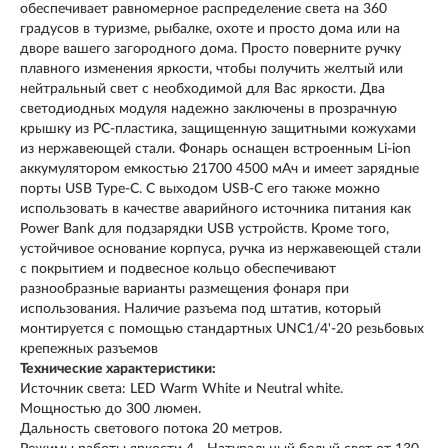
обеспечивает равномерное распределение света на 360
градусов в туризме, рыбалке, охоте и просто дома или на
дворе вашего загородного дома. Просто поверните ручку
плавного изменения яркости, чтобы получить желтый или
нейтральный свет с необходимой для Вас яркости. Два
светодиодных модуля надежно заключены в прозрачную
крышку из PC-пластика, защищенную защитными кожухами
из нержавеющей стали. Фонарь оснащен встроенным Li-ion
аккумулятором емкостью 21700 4500 мАч и имеет зарядные
порты USB Type-C. С выходом ​USB-C его также можно
использовать в качестве аварийного источника питания как
Power Bank для подзарядки ​USB устройств​. Кроме того,
устойчивое основание корпуса, ручка из нержавеющей стали
с покрытием и подвесное кольцо обеспечивают
разнообразные варианты размещения фонаря при
использования.​ Наличие разъема под штатив, который
монтируется с помощью стандартных UNC1/4'-20 резьбовых
крепежных разъемов​​
Технические характеристики:
Источник света: LED Warm White и Neutral white.
Мощностью до 300 люмен.
Дальность светового потока 20 метров.