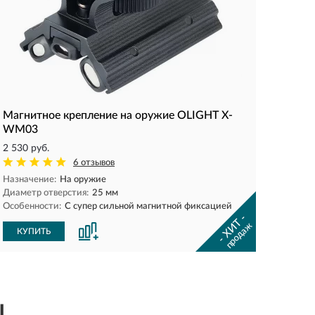
Магнитное крепление на оружие OLIGHT X-
WM03
2 530 руб.
6 отзывов
Назначение:
На оружие
Диаметр отверстия:
25 мм
Особенности:
С супер сильной магнитной фиксацией
- ХИТ -
продаж
КУПИТЬ
ы