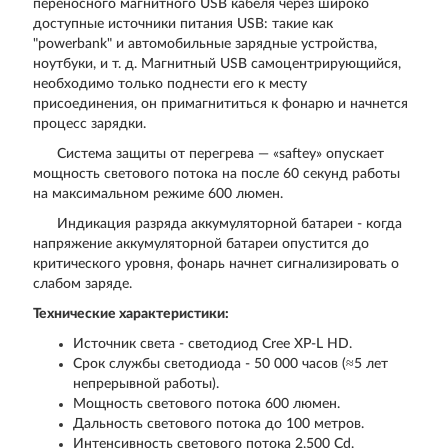
переносного магнитного USB кабеля через широко
доступные источники питания USB: такие как
"powerbank" и автомобильные зарядные устройства,
ноутбуки, и т. д. Магнитный USB самоцентрирующийся,
необходимо только поднести его к месту
присоединения, он примагнититься к фонарю и начнется
процесс зарядки.
Система защиты от перегрева — «saftey» опускает
мощность светового потока на после 60 секунд работы
на максимальном режиме 600 люмен.
Индикация разряда аккумуляторной батареи - когда
напряжение аккумуляторной батареи опустится до
критического уровня, фонарь начнет сигнализировать о
слабом заряде.
Технические характеристики:
Источник света - светодиод Cree XP-L HD.
Срок службы светодиода - 50 000 часов (≈5 лет
непрерывной работы).
Мощность светового потока 600 люмен.
Дальность светового потока до 100 метров.
Интенсивность светового потока 2,500 Cd.