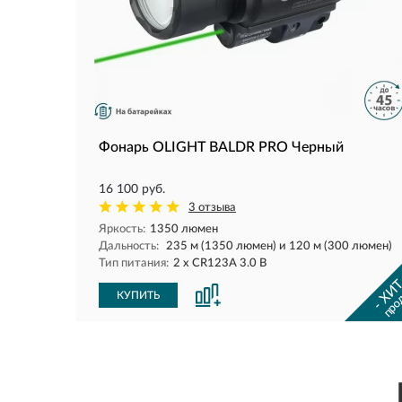
Фонарь OLIGHT BALDR PRO Черный
16 100 руб.
3 отзыва
Яркость:
1350 люмен
Дальность:
235 м (1350 люмен) и 120 м (300 люмен)
Тип питания:
2 x CR123А 3.0 В
- ХИТ
про
КУПИТЬ