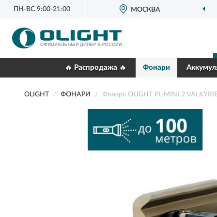
ПН-ВС 9:00-21:00
ОФИЦИАЛЬНЫЙ
ДИЛЕР OLIGHT
МОСКВА
🔥 Распродажа 🔥
Фонари
Аккумул
OLIGHT
ФОНАРИ
Фонарь OLIGHT PL-MINI 2 VALKYR