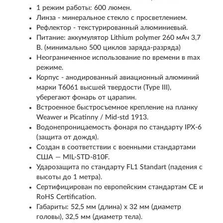
1 режим работы: 600 люмен.
Линза - минеральное стекло с просветлением.
Рефлектор - текстурированный алюминиевый.
Питание: аккумулятор Lithium polymer 260 мАч 3,7
В. (минимально 500 циклов заряда-разряда)
Неограниченное использование по времени в max
режиме.
Корпус - анодированный авиационный алюминий
марки T6061 высшей твердости (Type III),
уберегают фонарь от царапин.
Встроенное быстросъемное крепление на планку
Weawer и Picatinny / Mid-std 1913.
Водонепроницаемость фонаря по стандарту IPX-6
(защита от дождя).
Создан в соответствии с военными стандартами
США — MIL-STD-810F.
Ударозащита по стандарту FL1 Standart (падения с
высоты до 1 метра).
Сертифицирован по европейским стандартам CE и
RoHS Certification.
Габариты: 52,5 мм (длина) х 32 мм (диаметр
головы), 32,5 мм (диаметр тела).