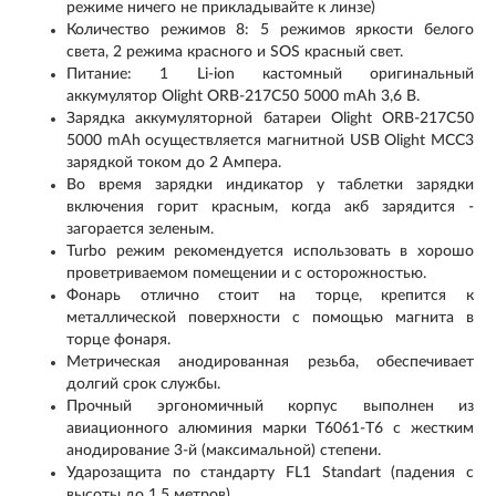
режиме ничего не прикладывайте к линзе)
Количество режимов 8: 5 режимов яркости белого
света, 2 режима красного и SOS красный свет.
Питание: 1 Li-ion кастомный оригинальный
аккумулятор Olight ORB-217C50 5000 mAh 3,6 В.
Зарядка аккумуляторной батареи Olight ORB-217C50
5000 mAh осуществляется магнитной USB Olight MCC3
зарядкой током до 2 Ампера.
Во время зарядки индикатор у таблетки зарядки
включения горит красным, когда акб зарядится -
загорается зеленым.
Turbo режим рекомендуется использовать в хорошо
проветриваемом помещении и с осторожностью.
Фонарь отлично стоит на торце, крепится к
металлической поверхности с помощью магнита в
торце фонаря.
Метрическая анодированная резьба, обеспечивает
долгий срок службы.
Прочный эргономичный корпус выполнен из
авиационного алюминия марки Т6061-T6 с жестким
анодирование 3-й (максимальной) степени.
Ударозащита по стандарту FL1 Standart (падения с
высоты до 1,5 метров).