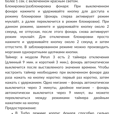
более 1 сек. с включенном красным светом.
Блокировка/разблокировка фонаря: При выключенном
фонаре нажмите и удерживайте кнопку для доступа к
режиму блокировки (фонарь сперва активирует режим
мунлайт, а далее переключится в режим блокировки). При
данном режиме, зажмите и удерживайте кнопку около 2
секунд, не отпуская, после этого фонарь снова активирует
режим мунлайт. Для отключения блокировки просто
нажмите и удерживайте кнопку около 2 секунд и затем
отпустите. В заблокированном режиме можно производить
моргания однократными щелчками кнопки.
Таймер: в модели Perun 3 есть 2 таймера отключения
(длинный 9 мин. и короткий 3 мин.), фонарь автоматически
выключится после выставленного значения времени. Чтобы
настроить таймер необходимо при включенном фонаре два
раза нажать на кнопку коротко: первый раз коротко, затем
нажать с удержанием. Одно мигание – фонарь автоматически
выключится через 3 минуты, двойное мигание – фонарь
автоматически выключится через 9 минут, вы можете
переключаться между режимами таймера двойным
нажатием на кнопку
Предостережение:
В Turbo режиме корпус фонаря способно сильно