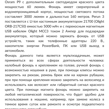
Osram P9 с дополнительным светодиодом красного цвета
мощностью 60 люмен. Фонарь имеет сверхпрочный и
водонепроницаемый корпус, мощностью светового потока
составляет 3000 люмен и дальностью 160 метров. Perun 3
поставляется с LI-ion кастомным аккумулятором 21700 (Olight
ORB-217C50) емкостью 5000 мАч и с переносным магнитным
USB кабелем Olight MCC3 током 2 Ампер для подзарядки
аккумулятора, который можно заряжать фонарь от USB
устройств, таких как телефонные адаптеры 220 В.,
накопители энергии PowerBank, ПК или USB выход в
автомобиле.
Фонарь данного типа является мультизадачным, может
применяться во всех сферах деятельности человека:
налобный фонарь к креплением на голове, ручной фонарь с
возможностью ношения в руке, при помощи клипсы можно
закрепить на рюкзак, ремень брюк или на карман рубашки,
при при помощи крепления можно закрепить на велосипед и
использовать как велосвет или габаритный сигнал красного
цвета. При помощи магнита фонарь можно закрепить на
любой металлической поверхности, что будет удобно для
использования в машине, например, при замене колеса в
темное время суток или ремонте и осмотре подкапотного