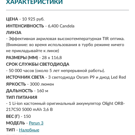
ХАРАКТЕРИСТИКИ
ЦЕНА
- 10 925 руб.
ИНТЕНСИВНОСТЬ
- 6,400 Candela
ЛИНЗА
- Эффективная акриловая высокотемпературная TIR оптика.
(Внимание: во время использования в турбо режиме ничего
не прикладывайте к линзе)
РАЗМЕРЫ (ММ)
- 28 x 116,8
СРОК СЛУЖБЫ СВЕТОДИОДА
- 50 000 часов (около 5 лет непрерывной работы).
ИСТОЧНИК СВЕТА
- 3 светодиода Osram P9 и диод Led Red
ЯРКОСТЬ
-
3000 люмен
ДАЛЬНОСТЬ
-
160 м
ТИП ПИТАНИЯ
-
1 Li-ion кастомный оригинальный аккумулятор Olight ORB-
217C50 5000 mAh 3,6 В
ВЕС (Г)
- 150
МОДЕЛЬ
-
Perun 3
ТИП
-
Налобные